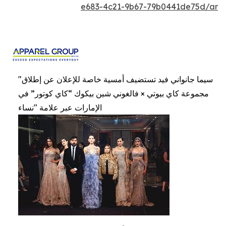
e683-4c21-9b67-79b0441de75d/ar
"سيما جانواني فيد تستضيف أمسية خاصة للإعلان عن إطلاق
مجموعة كاي بيوتي × فالغوني شين بيكوك “كاي كوتور” في
الإمارات عبر علامة "نساء