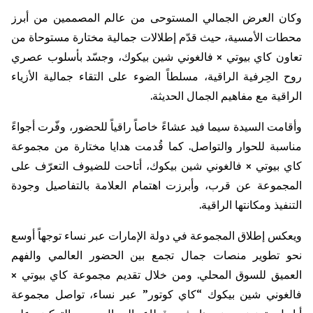
وكان العرض الجمالي المستوحى من عالم المصممين من أبرز
محطات الأمسية، حيث قدّم إطلالات جمالية مختارة مستوحاة من
تعاون كاي بيوتي ×
فالغوني
شين
بيكوك
، وجسّد بأسلوب عصري
روح الحِرفية الراقية، مسلطاً الضوء على التقاء جمالية الأزياء
الراقية مع مفاهيم الجمال الحديثة.
وأقامت السيدة سيما فيد عشاءً خاصاً راقياً للحضور، وفّرت أجواءً
مناسبة للحوار والتواصل. كما قُدمت هدايا مختارة من مجموعة
كاي بيوتي ×
فالغوني
شين
بيكوك
، أتاحت للضيوف التعرّف على
المجموعة عن قرب، وأبرزت اهتمام العلامة بالتفاصيل وجودة
التنفيذ ومكانتها الراقية.
ويعكس إطلاق المجموعة في دولة الإمارات عبر نساء توجهاً أوسع
نحو تطوير منصات جمال تجمع بين الحضور العالمي والفهم
العميق للسوق المحلي. ومن خلال تقديم مجموعة كاي بيوتي ×
فالغوني
شين
بيكوك
“كاي كوتور” عبر نساء، تواصل مجموعة