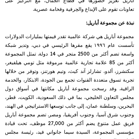
أباريل
تعزيز حضورها في قطاع الجمال، مع التركيز على
تعاونات
تقوم على الإبداع والحِرفية وفخامة عصرية
.
نبذة
عن
مجموعة
أباريل
:
مجموعة
أباريل
هي
شركة
عالمية
تقدر
قيمتها
بمليارات
الدولارات
تأسست
عام
١٩٩٦
يقع
مقرها
الرئيسي
في
دبي،
وتدير
شبكة
واسعة
تضم
أكثر
من
2500
متجر
في
14
دولة
.
تمثل
المجموعة
أكثر
من
85
علامة
تجارية
عالمية
مرموقة
مثل
تومي
هيلفيغر
،
سكتشرز
،
ألدو
،
تشارلز
آند
كيث،
وتيم
هورتنز
،
وتوفر
من
خلالها
تجربة
تسوق
متعددة
القنوات
تجمع
بين
الجودة،
الابتكار،
والخدمة
الراقية
.
وقد
رسخت
مجموعة
أباريل
مكانتها
في
أسواق
دول
مجلس
التعاون
الخليجي،
بما
في
ذلك
السعودية،
الكويت،
قطر،
البحرين،
وسلطنة
عمان،
إلى
جانب
توسعها
الاستراتيجي
في
الهند،
وجنوب
شرق
آسيا،
وجنوب
أفريقيا،
ومصر
.
تضم
مجموعة
أباريل
فريق
عمل
متنوع
يضم
أكثر
من
27,000
موظف،
تحت
قيادة
مؤسسي
المجموعة،
السيدة
سيما
جانواني
فيد،
رئيسة
مجلس