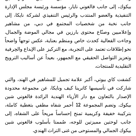
بيكوك
، إلى جانب
فالغوني
نايار
، مؤسسة ورئيسة مجلس الإدارة
التنفيذية والعضو المنتدب والرئيس التنفيذي لشركة
نايكا
، إلى
جانب نخبة من شخصيات المجتمع في دبي، من مشاهير
وإعلاميين وصنّاع محتوى بارزين في مجالي الموضة والجمال.
وجاءت الفعالية كحدث خاص ومنظم بعناية، عكس توجهاً واضحاً
نحو إطلاقات تعتمد على التجربة، مع التركيز على الإبداع والحِرفية
وتعزيز التواصل الحقيقي مع الجمهور، بعيداً عن أساليب الترويج
التقليدية للمنتجات.
كشفت كاي بيوتي، أكبر علامة تجميل للمشاهير في الهند، والتي
شاركت في تأسيسها كاترينا كيف
ونايكا
، عن مجموعة محدودة
الإصدار بالتعاون مع دار الأزياء الهندية الرائدة
فالغوني
شين
بيكوك
. وتضم المجموعة 12 أحمر شفاه مطفي بتغطية كاملة،
بتركيبة خفيفة
وكريمية
تمنح إحساساً مريحاً على الشفاه، إلى
جانب لوحتين مميزتين للوجه، صُممتا بأسلوب
فالغوني
شين
بيكوك
الجمالي والمستوحى من غنى التراث الهندي.