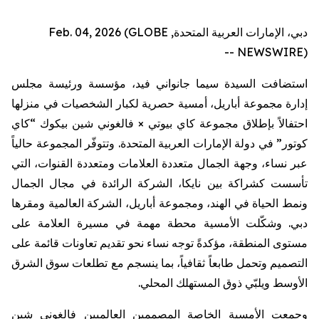
دبي، الإمارات العربية المتحدة, Feb. 04, 2026 (GLOBE
NEWSWIRE) --
استضافت
السيدة
سيما
جانواني
فيد،
مؤسسة
ورئيسة
مجلس
إدارة
مجموعة
أباريل
،
أمسية
حصرية
لكبار
الشخصيات
في
منزلها
احتفالاً
بإطلاق
مجموعة
كاي
بيوتي
×
فالغوني
شين
بيكوك
“
كاي
كوتور
”
في
دولة
الإمارات
العربية
المتحدة
.
وتتوفّر
المجموعة
حالياً
عبر
نساء،
وجهة
الجمال
متعددة
العلامات
ومتعددة
القنوات،
التي
تأسست
كشراكة
بين
نايكا
،
الشركة
الرائدة
في
مجال
الجمال
ونمط
الحياة
في
الهند،
ومجموعة
أباريل
،
الشركة
العالمية
ومقرها
دبي
.
وشكّلت
الأمسية
محطة
مهمة
في
مسيرة
العلامة
على
مستوى
المنطقة،
مؤكدةً
توجه
نساء
نحو
تقديم
تعاونات
قائمة
على
التصميم
وتحمل
طابعاً
ثقافياً،
بما
ينسجم
مع
تطلعات
سوق
الشرق
الأوسط
ويلبّي
ذوق
المستهلك
المحلي
.
وجمعت الأمسية الخاصة المصممين العالميين
فالغوني
شين